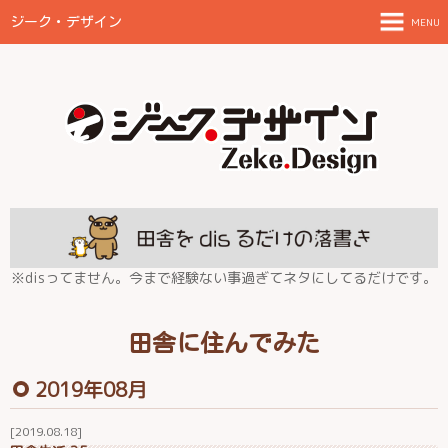
ジーク・デザイン
MENU
TOPページ
ご案内とお願い
制作物と料金目安
FAQ
放浪日記
※disってません。今まで経験ない事過ぎてネタにしてるだけです。
田舎に住んでみた
田舎に住んでみた
伊都の結
2019年08月
2019.08.18