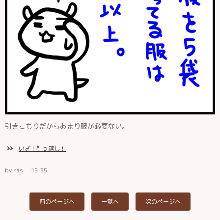
引きこもりだからあまり服が必要ない。
いざ！引っ越し！
by ras
15:35
前のページへ
一覧へ
次のページへ