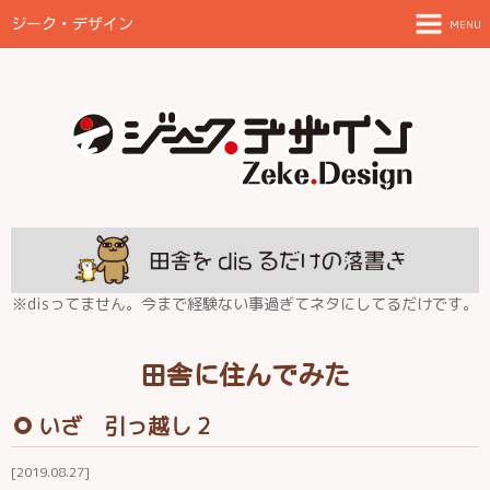
ジーク・デザイン
MENU
TOPページ
ご案内とお願い
制作物と料金目安
FAQ
放浪日記
※disってません。今まで経験ない事過ぎてネタにしてるだけです。
田舎に住んでみた
田舎に住んでみた
伊都の結
いざ 引っ越し 2
2019.08.27