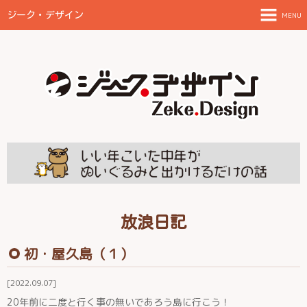
ジーク・デザイン
MENU
TOPページ
ご案内とお願い
制作物と料金目安
FAQ
放浪日記
田舎に住んでみた
放浪日記
初・屋久島（１）
伊都の結
2022.09.07
20年前に二度と行く事の無いであろう島に行こう！