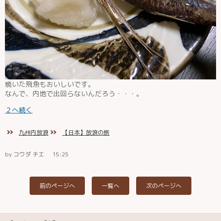
焼いた飛魚もおいしいです。
なんで、内地で出回らないんだろう・・・。
２へ続く
九州内放浪
【日本】放浪の旅
by コウダ チエ
15:25
前のページへ
一覧へ
次のページへ