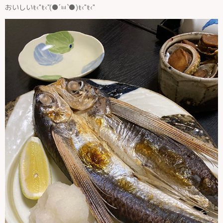
おいしいŧ‹"ŧ‹"(●´ㅂ`●)ŧ‹"ŧ‹"