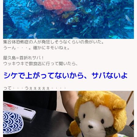
集合体恐怖症の人が発狂しそうなくらいの魚がいた。
うーん・・・。確かにキモいねぇ。
屋久島=首折れサバ！
ウッキウキで飲食店に行って聞いたら、
シケで上がってないから、サバないよ
って・・・うぇぇぇぇぇ・・・・