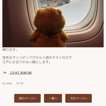
帰ります。
来年はオリンピックだから人混みキライなので
江戸には近づかない様にします。
【日本】放浪の旅
by zeke
12:45
前のページへ
一覧へ
次のページへ