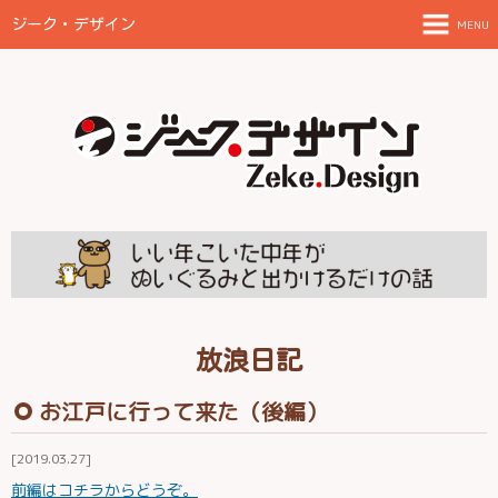
ジーク・デザイン
MENU
TOPページ
ご案内とお願い
制作物と料金目安
FAQ
放浪日記
田舎に住んでみた
放浪日記
お江戸に行って来た（後編）
伊都の結
2019.03.27
前編はコチラからどうぞ。