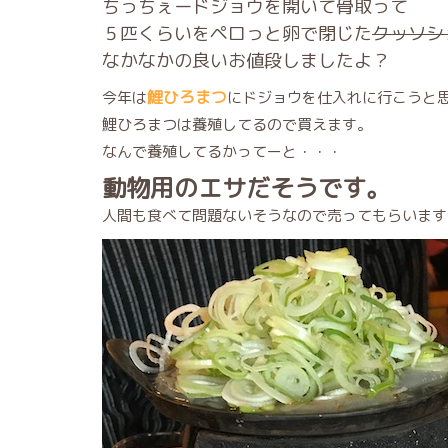
ちっちぇードジョウを開いて骨取って
５匹くらいをペロっと卵で閉じた
クッソシ
なかなかの良いお値段しましたよ？
鯉ひろまつ
今年は
にドジョウを仕入れに行こうと
鯉ひろまつは養殖してるので買えます。
なんで養殖してるかってーと・・・
動物用のエサだそうです。
人間も食べて問題ないそうなので売ってもらいます