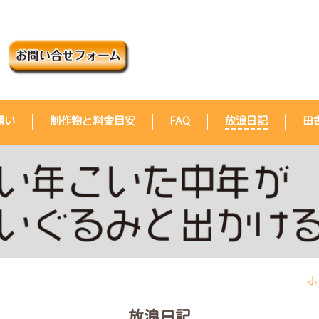
願い
制作物と料金目安
FAQ
放浪日記
田
ホ
放浪日記