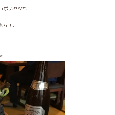
ョボい
ヤツが
思います。
w