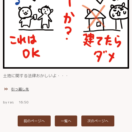
土地に関する法律おかしいよ・・・
引っ越し先
by ras
16:50
前のページへ
一覧へ
次のページへ