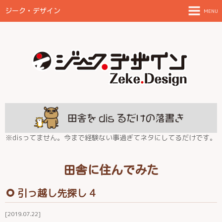
ジーク・デザイン
MENU
TOPページ
ご案内とお願い
制作物と料金目安
FAQ
放浪日記
※disってません。今まで経験ない事過ぎてネタにしてるだけです。
田舎に住んでみた
田舎に住んでみた
伊都の結
引っ越し先探し 4
2019.07.22