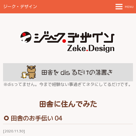
ジーク・デザイン
MENU
TOPページ
ご案内とお願い
制作物と料金目安
FAQ
放浪日記
※disってません。今まで経験ない事過ぎてネタにしてるだけです。
田舎に住んでみた
田舎に住んでみた
伊都の結
田舎のお手伝い 04
2020.11.30