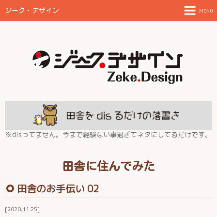
ジーク・デザイン
MENU
TOPページ
ご案内とお願い
制作物と料金目安
FAQ
放浪日記
※disってません。今まで経験ない事過ぎてネタにしてるだけです。
田舎に住んでみた
田舎に住んでみた
伊都の結
田舎のお手伝い 02
2020.11.25