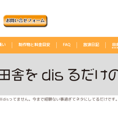
願い
制作物と料金目安
FAQ
放浪日記
田
※disってません。今まで経験ない事過ぎてネタにしてるだけです