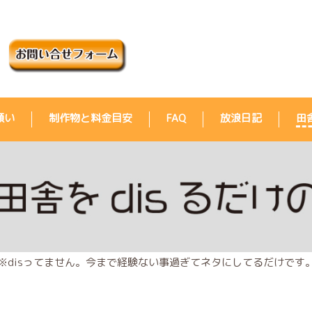
願い
制作物と料金目安
FAQ
放浪日記
田
※disってません。今まで経験ない事過ぎてネタにしてるだけです