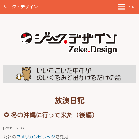
ジーク・デザイン
MENU
TOPページ
ご案内とお願い
制作物と料金目安
FAQ
放浪日記
田舎に住んでみた
放浪日記
冬の沖縄に行って来た（後編）
伊都の結
2019.02.03
北谷の
アメリカンビレッジ
で発見