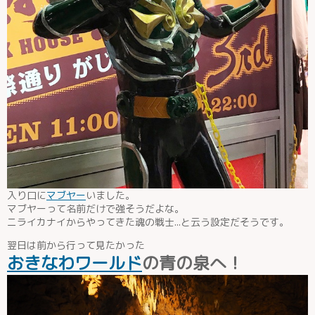
入り口に
マブヤー
いました。
マブヤーって名前だけで強そうだよな。
ニライカナイからやってきた魂の戦士...と云う設定だそうです。
翌日は前から行って見たかった
おきなわワールド
の青の泉へ！