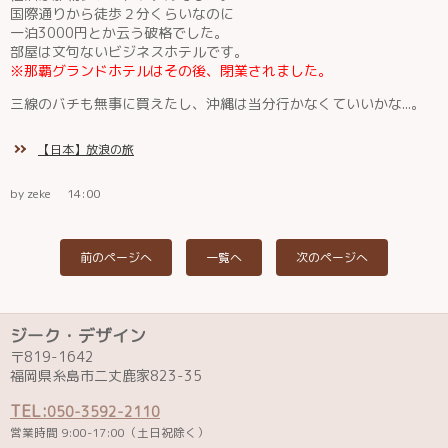
国際通りから徒歩２分くらいなのに
一泊3000円とか云う破格でした。
部屋は文句ないビジネスホテルです。
※那覇グランドホテルはその後、閉業されました。
三線のバチも無事に買えたし、沖縄は当分行かなくていいかな...。
【日本】放浪の旅
by zeke
14:00
前のページへ
一覧へ
次のページへ
ジーク・デザイン
〒819-1642
福岡県糸島市二丈鹿家823-35
TEL:
050-3592-2110
営業時間 9:00-17:00（土日祝除く）