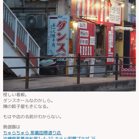
怪しい看板。
ダンスホールなのかしら。
隣の餃子屋もきになる。
もはや店の名前がわからない。
晩御飯は
ちゅらちゅら 那覇国際通り店
沖縄県那覇市松尾1-4-10 ホテル国際プラザ 2F